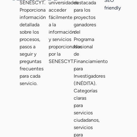
SEO
SENESCYT.
universidades
destacada
friendly
Proporciona
acceder
para los
información
fácilmente
proyectos
detallada
a la
ganadores
sobre los
información
del
procesos,
y servicios
Programa
pasos a
proporcionados
Nacional
seguir y
por la
de
preguntas
SENESCYT.
Financiamiento
frecuentes
para
para cada
Investigadores
servicio.
(INÉDITA).
Categorías
claras
para
servicios
ciudadanos,
servicios
para