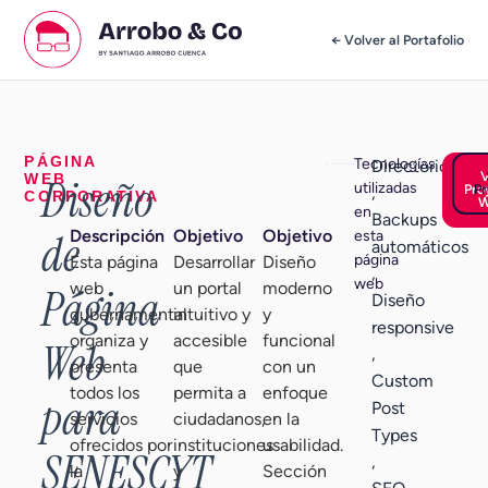
← Volver al Portafolio
PÁGINA
Tecnologías
Directorio
WEB
Diseño
utilizadas
Pro
Pr
,
CORPORATIVA
W
en
Backups
Descripción
Objetivo
Objetivo
de
esta
automáticos
página
Esta página
Desarrollar
Diseño
,
web
web
un portal
moderno
Página
Diseño
gubernamental
intuitivo y
y
responsive
organiza y
accesible
funcional
Web
,
presenta
que
con un
Custom
todos los
permita a
enfoque
para
Post
servicios
ciudadanos,
en la
Types
ofrecidos por
instituciones
usabilidad.
SENESCYT
,
la
y
Sección