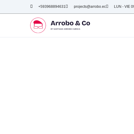
+593968894631
projects@arrobo.ec
LUN - VIE 0